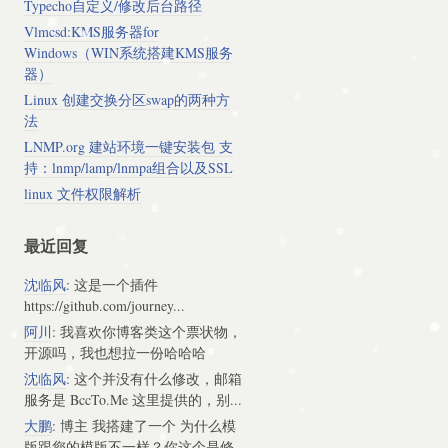
Typecho自定义/修改后台路径
Vlmcsd:KMS服务器for
Windows（WIN系统搭建KMS服务
器）
Linux 创建交换分区swap的两种方
法
LNMP.org 建站环境一键安装包 支
持：lnmp/lamp/lnmpa组合以及SSL
linux 文件权限解析
最近回复
沈临风
: 这是一个插件
https://github.com/journey...
阿川
: 我喜欢你博客类这个票状物，
开源吗，我也想拉一份哈哈哈
沈临风
: 这个并没有什么修改，邮箱
服务是 BccTo.Me 这里提供的，别...
大鹏
: 博主 我搭建了一个 为什么模
版跟您的模版不一样？你这个是修