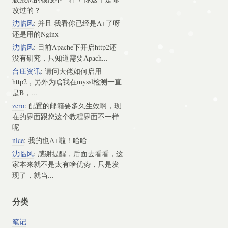
改过的？
沈临风
: 并且 我看你已经是A+了呀
还是用的Nginx
沈临风
: 目前Apache下开启http2还
没有研究，只知道需要Apach...
台庄资讯
: 请问大佬如何启用
http2，另外为啥我在myssl检测一直
是B，...
zero
: 配置的邮箱要多久生效啊，现
在的界面跟您这个教程界面不一样
呢
nice
: 我的也A+啦！哈哈
沈临风
: 感谢提醒，后面去看看，这
家本来就不是太有啥优势，只是发
现了，就当...
分类
笔记