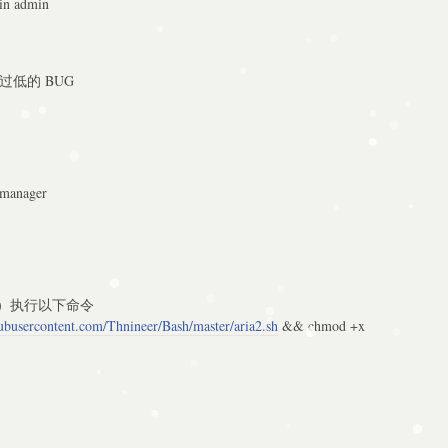
n admin
过低的 BUG
anager
）执行以下命令
hubusercontent.com/Thnineer/Bash/master/aria2.sh
&& chmod +x