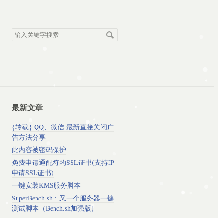
搜
索
关
键
字
最新文章
{转载} QQ、微信 最新直接关闭广
告方法分享
此内容被密码保护
免费申请通配符的SSL证书(支持IP
申请SSL证书)
一键安装KMS服务脚本
SuperBench.sh：又一个服务器一键
测试脚本（Bench.sh加强版）