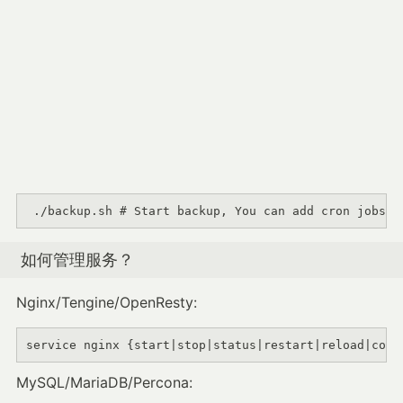
 ./backup.sh # Start backup, You can add cron jobs  
如何管理服务？
Nginx/Tengine/OpenResty:
service nginx {start
|
stop
|
status
|
restart
|
reload
|
conf
MySQL/MariaDB/Percona: