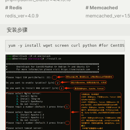
# Redis
# Memcached
redis_ver=4.0.9
memcached_ver=1.5
安装步骤
yum -y install wget screen curl python #for CentOS/R