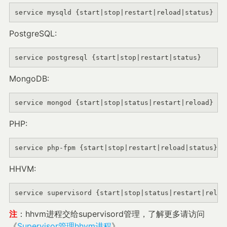
service mysqld {start
|
stop
|
restart
|
reload
|
status}
PostgreSQL:
service postgresql {start|stop|restart|status}
MongoDB:
service mongod {start|stop|status|restart|reload}
PHP:
service php-fpm {start
|
stop
|
restart
|
reload
|
status}
HHVM:
service supervisord {start|stop|status|restart|reloa
注
：hhvm进程交给supervisord管理，了解更多请访问
《
Supervisor管理hhvm进程
》