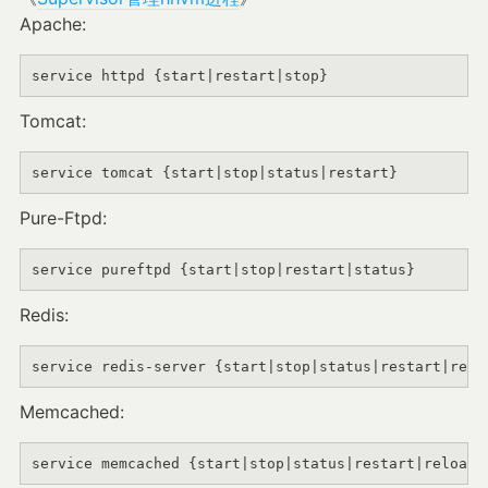
Apache:
service httpd {start|restart|stop}
Tomcat:
service tomcat {start|stop|status|restart}
Pure-Ftpd:
service pureftpd {start|stop|restart|status}
Redis:
service redis-server {start|stop|status|restart|relo
Memcached:
service memcached {start|stop|status|restart|reload}