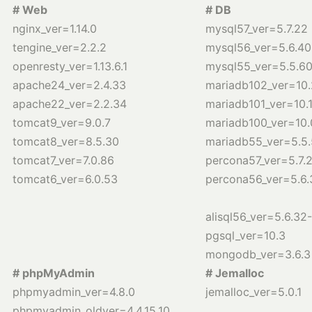
# Web
# DB
nginx_ver=1.14.0
mysql57_ver=5.7.22
tengine_ver=2.2.2
mysql56_ver=5.6.40
openresty_ver=1.13.6.1
mysql55_ver=5.5.6
apache24_ver=2.4.33
mariadb102_ver=10.
apache22_ver=2.2.34
mariadb101_ver=10.1
tomcat9_ver=9.0.7
mariadb100_ver=10.
tomcat8_ver=8.5.30
mariadb55_ver=5.5
tomcat7_ver=7.0.86
percona57_ver=5.7.
tomcat6_ver=6.0.53
percona56_ver=5.6.
alisql56_ver=5.6.32
pgsql_ver=10.3
mongodb_ver=3.6.3
# phpMyAdmin
# J
emalloc
phpmyadmin_ver=4.8.0
jemalloc_ver=5.0.1
phpmyadmin_oldver=4.4.15.10