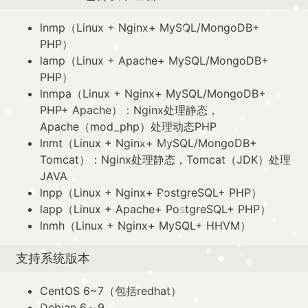
lnmp（Linux + Nginx+ MySQL/MongoDB+
PHP）
lamp（Linux + Apache+ MySQL/MongoDB+
PHP）
lnmpa（Linux + Nginx+ MySQL/MongoDB+
PHP+ Apache）：Nginx处理静态，
Apache（mod_php）处理动态PHP
lnmt（Linux + Nginx+ MySQL/MongoDB+
Tomcat）：Nginx处理静态，Tomcat（JDK）处理
JAVA
lnpp（Linux + Nginx+ PostgreSQL+ PHP）
lapp（Linux + Apache+ PostgreSQL+ PHP）
lnmh（Linux + Nginx+ MySQL+ HHVM）
支持系统版本
CentOS 6~7（包括redhat）
Debian 6～9