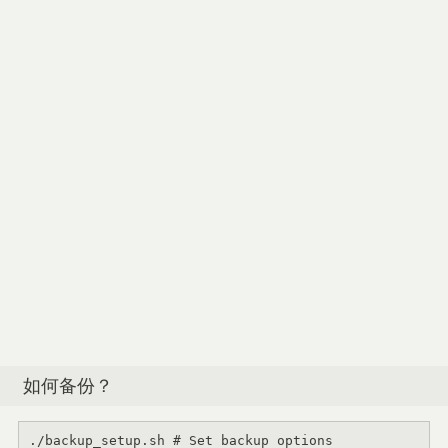
如何备份？
./backup_setup.sh 
# Set backup options 