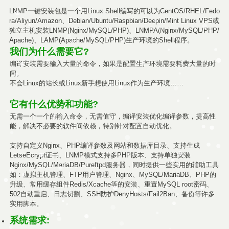
LNMP一键安装包是一个用Linux Shell编写的可以为CentOS/RHEL/Fedo
ra/Aliyun/Amazon、Debian/Ubuntu/Raspbian/Deepin/Mint Linux VPS或
独立主机安装LNMP(Nginx/MySQL/PHP)、LNMPA(Nginx/MySQL/PHP/
Apache)、LAMP(Apache/MySQL/PHP)生产环境的Shell程序。
我们为什么需要它?
编译安装需要输入大量的命令，如果是配置生产环境需要耗费大量的时
间。
不会Linux的站长或Linux新手想使用Linux作为生产环境……
它有什么优势和功能?
无需一个一个的输入命令，无需值守，编译安装优化编译参数，提高性
能，解决不必要的软件间依赖，特别针对配置自动优化。
支持自定义Nginx、PHP编译参数及网站和数据库目录、支持生成
LetseEcrypt证书、LNMP模式支持多PHP版本、支持单独安装
Nginx/MySQL/MariaDB/Pureftpd服务器，同时提供一些实用的辅助工具
如：虚拟主机管理、FTP用户管理、Nginx、MySQL/MariaDB、PHP的
升级、常用缓存组件Redis/Xcache等的安装、重置MySQL root密码、
502自动重启、日志切割、SSH防护DenyHosts/Fail2Ban、备份等许多
实用脚本。
系统需求: