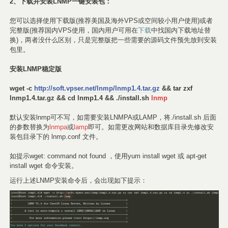
2、下载并安装LNMP一键安装包：
您可以选择使用下载版(推荐美国及海外VPS或空间较小用户使用)或者
完整版(推荐国内VPS使用，国内用户可用在
下载
中找国内下载地址替
换)，两者没什么区别，只是完整版把一些需要的源码文件预先放到安装
包里。
安装LNMP稳定版
wget -c
http://soft.vpser.net/lnmp/lnmp1.4.tar.gz
&& tar zxf
lnmp1.4.tar.gz && cd lnmp1.4 && ./install.sh
lnmp
默认安装lnmp可不写，如需要安装LNMPA或LAMP，将./install.sh 后面
的参数替换为
lnmpa
或
lamp
即可。如需更改网站和数据库目录先修改安
装包目录下的 lnmp.conf 文件。
如提示wget: command not found ，使用yum install wget 或 apt-get
install wget 命令安装。
运行上述LNMP安装命令后，会出现如下提示：