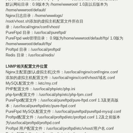
默认网站目录 : 0.9版本为 /home/wwwroot/ 1.0及以后版本为
/home/wwwroot/default/
Nginx日志目录：/home/wwwlogs/
/root/vhost.sh添加的虚拟主机配置文件所在目
录：/usr/local/nginx/conf/vhost/
PureFtpd 目录：/usr/local/pureftpd/
PureFtpd web管理目录： 0.9版为/home/wwwroot/default/ftp/ 1.0版为
/home/wwwroot/default/ftp/
Proftpd 目录：/usr/local/proftpd/
Redis 目录：/usr/local/redis/
LNMP相关配置文件位置
Nginx主配置(默认虚拟主机)文件：/usr/local/nginx/conf/nginx.conf
添加的虚拟主机配置文件：/usr/local/nginx/conf/vhost/域名.conf
MySQL配置文件：/etc/my.cnf
PHP配置文件：/usr/local/php/etc/php.ini
php-fpm配置文件：/usr/local/php/etc/php-fpm.conf
PureFtpd配置文件：/usr/local/pureftpd/pure-ftpd.conf 1.3及更高版
本：/usr/local/pureftpd/etc/pure-ftpd.conf
PureFtpd MySQL配置文件：/usr/local/pureftpd/pureftpd-mysql.conf
Proftpd配置文件：/usr/local/proftpd/etc/proftpd.conf 1.2及之前版本
为/usr/local/proftpd/proftpd.conf
Proftpd 用户配置文件：/usr/local/proftpd/etc/vhost/用户名.conf