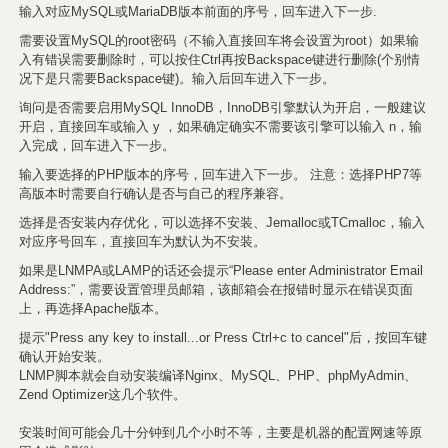
输入对应MySQL或MariaDB版本前面的序号，回车进入下一步.
需要设置MySQL的root密码（不输入直接回车将会设置为root）如果输
入有错误需要删除时，可以按住Ctrl再按Backspace键进行删除(个别情
况下是只需要Backspace键)。输入后回车进入下一步。
询问是否需要启用MySQL InnoDB，InnoDB引擎默认为开启，一般建议
开启，直接回车或输入 y ，如果确定确实不需要该引擎可以输入 n，输
入完成，回车进入下一步。
输入要选择的PHP版本的序号，回车进入下一步。 注意：选择PHP7等
高版本时需要自行确认是否与自己的程序兼容。
选择是否安装内存优化，可以选择不安装、Jemalloc或TCmalloc，输入
对应序号回车，直接回车为默认为不安装。
如果是LNMPA或LAMP的话还会提示“Please enter Administrator Email
Address:”，需要设置管理员邮箱，该邮箱会在报错时显示在错误页面
上，再选择Apache版本。
提示"Press any key to install...or Press Ctrl+c to cancel"后，按回车键
确认开始安装。
LNMP脚本就会自动安装编译Nginx、MySQL、PHP、phpMyAdmin、
Zend Optimizer这几个软件。
安装时间可能会几十分钟到几个小时不等，主要是机器的配置网速等原