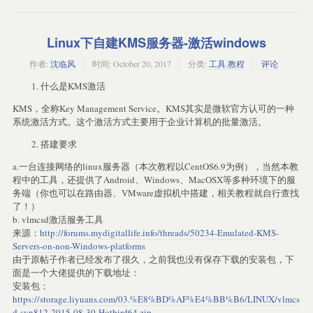
Linux下自建KMS服务器-激活windows
作者:
沈临风
时间:
October 20, 2017
分类:
工具
,
教程
评论
什么是KMS激活
KMS，全称Key Management Service。KMS其实是微软官方认可的一种
系统激活方式。这个激活方式主要用于企业计算机的批量激活。
搭建要求
a.一台连接网络的linux服务器（本次教程以CentOS6.9为例），当然本教
程中的工具，还提供了Android、Windows、MacOSX等多种环境下的服
务端（你也可以在路由器、VMware虚拟机中搭建，相关教程就自行查找
了！）
b. vlmcsd激活服务工具
来源：
http://forums.mydigitallife.info/threads/50234-Emulated-KMS-
Servers-on-non-Windows-platforms
由于原帖子作者已经发布了很久，之前我也没有保存下载的安装包，下
面是一个大佬提供的下载地址：
安装包：
https://storage.liyuans.com/03.%E8%BD%AF%E4%BB%B6/LINUX/vlmcs
d-svn812-2015-08-30-Hotbird64.zip