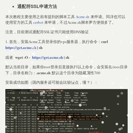
通配符SSL申请方法
本次教程主要使用之前有提到的脚本工具
Acme.sh
来申请。同样也可以
使用官方的工具
cerbot
来申请，不过Acme.sh脚本要方便很多了。
注意，目前测试通配符SSL证书只能使用DNS验证
curl
1. 首先，安装Acme工具登录你的vps服务器，执行命令：
https://get.acme.sh
| sh
wget -O -
https://get.acme.sh
| sh
或者
默认当前目录，如果你root登录后直接执行以上命令，会安装在/root目录
.acme.sh
下，目录名称为：
默认这个目录为隐藏属性700
安装成功如图（国内服务器可能会比较慢点，懂？）：