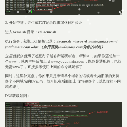
2. 开始申请，并生成TXT记录以供DNS解析验证
Acme.sh
cd .acme.sh
进入
目录：
./acme.sh --issue -d
执行命令，获取TXT解析记录：
.youdomain.com -d
youdomain.com --dns （自行替换youdomain.com为你的域名）
这里就默认就用了通配符子域名和顶级域名，即
和@ ，如果你还想加一
个www ，就再空格后加上-d www.youdomain.com ，既然是通配符，也就
无需www了，直接参考使用上面的命令就足够了
同时，这里补充点，你如果只是申请单个域名的话或者比如旧版的支持
多个不同域名的DV证书，就可以在后面加上 你想要多个-d以及你的不同
域名即可
DNS获取如图：