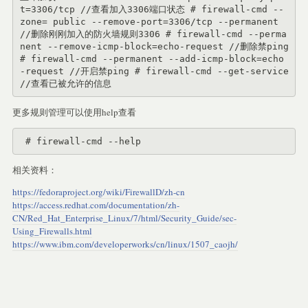
t=3306/tcp //查看加入3306端口状态 # firewall-cmd --
zone= public --remove-port=3306/tcp --permanent 
//删除刚刚加入的防火墙规则3306 # firewall-cmd --perma
nent --remove-icmp-block=echo-request //删除禁ping 
# firewall-cmd --permanent --add-icmp-block=echo
-request //开启禁ping # firewall-cmd --get-service 
//查看已被允许的信息
更多规则管理可以使用help查看
 # firewall-cmd --help
相关资料：
https://fedoraproject.org/wiki/FirewallD/zh-cn
https://access.redhat.com/documentation/zh-
CN/Red_Hat_Enterprise_Linux/7/html/Security_Guide/sec-
Using_Firewalls.html
https://www.ibm.com/developerworks/cn/linux/1507_caojh/