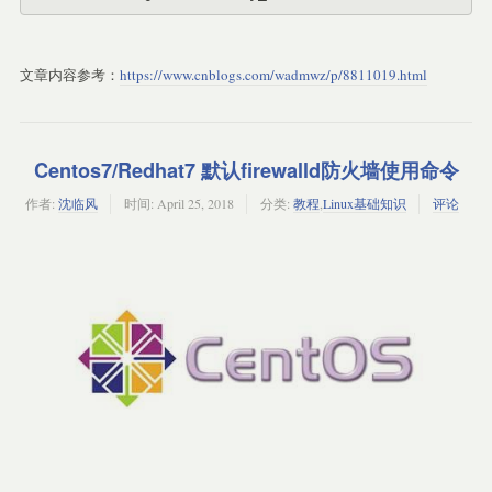
ho ${your_name}str=&#39;This is a String&#39;ech
o &quot;单引号字符串 :${str}" # 拼接都可以这样写,下面的
写法是被误导的str2="Hello, I know you are \&quo
t;${your_name}\&quot;!\n&quot;echo &quot;双引号字
文章内容参考：
https://www.cnblogs.com/wadmwz/p/8811019.html
符串 : \&quot; ${str2}\&quot;\n"greet="Hello, ${y
our_name} !&quot;echo &quot;字符串拼接 : \&quot; 
${greet}\&quot;\n"echo "获取字符串长度 : \&quot;${#
greet}\&quot;\n&quot; # 0~length-1,与java中相同ech
o &quot;提取字符串 : \&quot;${greet:1:4}\&quot;\n" 
Centos7/Redhat7 默认firewalld防火墙使用命令
# 下标从0开始,从1开始计算4个echo "查找子字符串 : \n"ech
o 
 # 下标是从1开始
expr index &quot;${greet} hello&quot;
作者:
沈临风
时间:
April 25, 2018
分类:
教程
,
Linux基础知识
评论
计算的