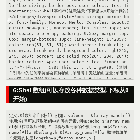
le="box-sizing: border-box; user-select: text !i
mportant;">5:Shell字符串(注意注意:下标是从0开始计算的)
</strong></div><pre style="box-sizing: border-bo
x; font-family: Monaco, Menlo, Consolas, &quot;C
ourier New&quot;, monospace; font-size: 13px; wh
ite-space: pre-wrap; padding: 9.5px; margin-top: 
0px; margin-bottom: 10px; line-height: 1.42857; 
color: rgb(51, 51, 51); word-break: break-all; w
ord-wrap: break-word; background-color: rgb(245, 
245, 245); border: 1px solid rgb(204, 204, 204); 
border-radius: 4px; user-select: text !importan
t;">单引号:str = &#39;This is a string&#39; (限制:
单引号中的任何字符都会原样输出,单引号中无法输出变量;单引号
中不能出现单引号)双引号:str = &quot;Hello, I know you
r are \&quot;${your_name}\&quot;!\n"(双引号内可以有
6:Shell数组(可以存放各种数据类型,下标从0
变量;双引号内可以有转义字符)字符串拼接:your_name="qinj
x"greeting="hello, "$your_name&quot; !&quot;gree
开始)
ting_1=&quot;hello, ${your_name} !"echo $greetin
g $greeting_1获取字符串长度:string="abcd"echo ${#st
ring} #输出 4提取字符串string=&quot;alibaba is a gr
定义:${数组名[下标]} 例如: valuen = ${array_name[n]}
eat company&quot;echo ${string:1:4} #输出liba,字符
使用@符号可以获取数组中的所有元素,例如:echo ${array_nam
串的下标是从0开始的查找子字符串(下标从1开始计算)string="a
e[@]}获取数组长度:# 取得数组元素的个数length=${#array_
libaba is a great company"echo 
expr index &quot;$st
name[@]}# 或者length=${#array_name[*]}# 取得数组单
例如：#!/bin/bashyour_name="wangzhi"ec
ring&quot; is
个元素的长度lengthn=${#array_name[n]}