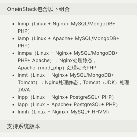
OneinStack包含以下组合
lnmp（Linux + Nginx+ MySQL/MongoDB+
PHP）
lamp（Linux + Apache+ MySQL/MongoDB+
PHP）
lnmpa（Linux + Nginx+ MySQL/MongoDB+
PHP+ Apache）：Nginx处理静态，
Apache（mod_php）处理动态PHP
lnmt（Linux + Nginx+ MySQL/MongoDB+
Tomcat）：Nginx处理静态，Tomcat（JDK）处理
JAVA
lnpp（Linux + Nginx+ PostgreSQL+ PHP）
lapp（Linux + Apache+ PostgreSQL+ PHP）
lnmh（Linux + Nginx+ MySQL+ HHVM）
支持系统版本