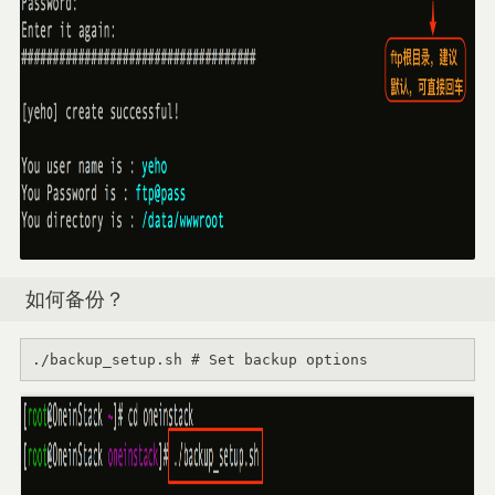
如何备份？
./backup_setup.sh 
# Set backup options 