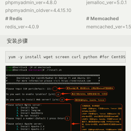
phpmyadmin_ver=4.8.0
jemalloc_ver=5.0.1
phpmyadmin_oldver=4.4.15.10
# Redis
# Memcached
redis_ver=4.0.9
memcached_ver=1.5
安装步骤
yum -y install wget screen curl python #for CentOS/R