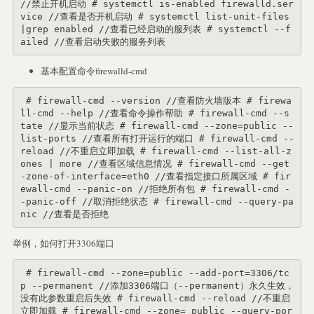
//禁止开机启动 # systemctl is-enabled firewalld.ser
vice //查看是否开机启动 # systemctl list-unit-files
|grep enabled //查看已经启动的服列表 # systemctl --f
ailed //查看启动失败的服务列表
基本配置命令firewalld-cmd
 # firewall-cmd --version //查看防火墙版本 # firewa
ll-cmd --help //查看命令操作帮助 # firewall-cmd --s
tate //显示当前状态 # firewall-cmd --zone=public --
list-ports //查看所有打开运行的端口 # firewall-cmd --
reload //不重启立即加载 # firewall-cmd --list-all-z
ones | more //查看区域信息情况 # firewall-cmd --get
-zone-of-interface=eth0 //查看指定接口所属区域 # fir
ewall-cmd --panic-on //拒绝所有包 # firewall-cmd -
-panic-off //取消拒绝状态 # firewall-cmd --query-pa
nic //查看是否拒绝
举例，如何打开3306端口
 # firewall-cmd --zone=public --add-port=3306/tc
p --permanent //添加3306端口（--permanent）永久生效，
没有此参数重启后失效 # firewall-cmd --reload //不重启
立即加载 # firewall-cmd --zone= public --query-por