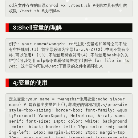
cd入文件存在的目录chmod +x ./test.sh #使脚本具有执行的
权限./test.sh #执行脚本
3:Shell变量的理解
例子: your_name="wangzhi.cn"注意:变量名和等号之间不能
有空格规则:(1).首字母必须为字母(a-z,A-Z)(2).中间不能有空
格,可以使用(_)(3).不能使用标点符号(4).不能使用bash中的关
键字(可以使用help命令查看保留关键字)例子:for file in 
ls 
 这个语句可以将/etc下目录的文件名循环出来
/etc
4:变量的使用
定义变量:your_name = "wangzhi"使用变量:echo ${your_
name} # 建议输出变量加上{},养成好的编程习惯.</pre><div 
style="box-sizing: border-box; font-family: &quo
t;Microsoft Yahei&quot;, Helvetica, Arial, sans-
serif; font-size: 14pt; color: white; background
-color: black; border-left: 10px solid red; padd
ing-left: 14px; margin-bottom: 20px; margin-top: 
20px; user-select: text !important;"><strong sty