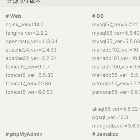
开源软件版本
# Web
# DB
nginx_ver=1.14.0
mysql57_ver=5.7.22
tengine_ver=2.2.2
mysql56_ver=5.6.40
openresty_ver=1.13.6.1
mysql55_ver=5.5.6
apache24_ver=2.4.33
mariadb102_ver=10.
apache22_ver=2.2.34
mariadb101_ver=10.1
tomcat9_ver=9.0.7
mariadb100_ver=10.
tomcat8_ver=8.5.30
mariadb55_ver=5.5
tomcat7_ver=7.0.86
percona57_ver=5.7.
tomcat6_ver=6.0.53
percona56_ver=5.6.
alisql56_ver=5.6.32
pgsql_ver=10.3
mongodb_ver=3.6.3
# phpMyAdmin
# J
emalloc