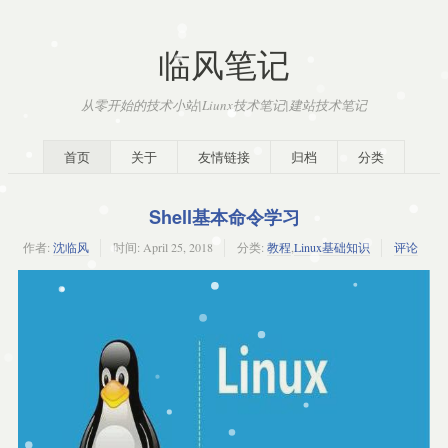
临风笔记
从零开始的技术小站|Liunx技术笔记|建站技术笔记
首页
关于
友情链接
归档
分类
Shell基本命令学习
作者:
沈临风
时间:
April 25, 2018
分类:
教程
,
Linux基础知识
评论