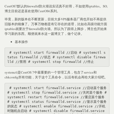
CentOS7默认的firewalld防火墙说实话真不好用，不如使用iptables。SO,
博主目前还是喜欢使用CentOS6系列。
毕竟，新的版本在不断更新，目前大多VPS服务器厂商也开始不再提供
旧版本的镜像了。万事万物都是有它存在的道理，比如在高级功能方面
iptables就要次于firewalld防火墙。所以为了跟得上脚步，博主也开始来
学习新的东西。顺便就来水这一篇博文了，做个记录。
基本操作
 # systemctl start firewalld //启动 # systemctl s
tatus firewalld //状态 # systemctl disable firewa
lld //禁用 # systemctl stop firewalld //停止
systemctl是CentOS 7中最重要的一个管理工具，包含了service和
chkconfig所有功能，关于这个工具命令，以后有机会再给大家介绍吧。
 # systemctl start firewalld.service //启动某个服务 
# systemctl stop firewalld.service //关闭某个服务 # 
systemctl restart firewalld.service //重启某个服务 
# systemctl status firewalld.service //显示某个服务
的状态 # systemctl enable firewalld.service //开机
时随机自启动 # systemctl disable firewalld.service 