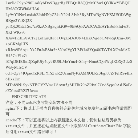
Lm5ldC9yb290LmNybDA9BggrBgEFBQcBAQQxMC8wLQYIKwYBBQU
HMAGGIWh0dHA6
Ly9vY3NwLmdsb2JhbHNpZ24uY29tL3Jvb3RyMTAfBgNVHSMEGDAWg
BRge2YaRQ2X
yolQL30EzTSo//z9SzANBgkqhkiG9w0BAQsFAAOCAQEAYEBoFkfnFo3b
XKFWKsv0
XJuwHqJL9csCP/gLofKnQtS3TOvjZoDzJUN4LhsXVgdSGMvRqOzm+3M
+pGKMgLTS
xRJzo9P6Aji+Yz2EuJnB8br3n8NA0VgYU8Fi3a8YQn80TsVD1XGwMAD
H45CuP1eG
l87qDBKOInDjZqdUfy4oy9RU0LMeYmcI+Sfhy+NmuCQbiWqJRGXy2UzS
WByMTsCV
odTvZy84IOgu/5ZR8LrYPZJwR2UcnnNytGAMXOLRc3bgr07i5TelRS+KIz
6HxzDm
MTh89N1SyvNTBCVXVmaU6Avu5gMUTu79bZRknl7OedSyps9AsUSoPo
cZXun4IRZZUw==
-----END CERTIFICATE-----
注意：不同web环境可能安装方法不同
nginx下：将以上证书内容直接补充到你的域名签发的ssl证书内容后面即
可
apache下：可以直接将以上内容新建文本文档，复制粘贴后另存为
xxx.crt文件，并直接在站点配置文件中添加SSLCertificateChainFile 字段
后引用xxx.crt文件路径即可！