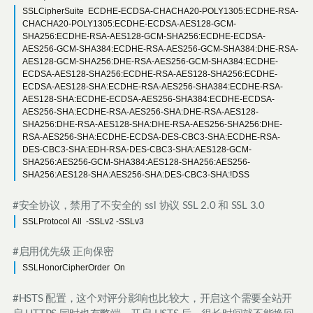
SSLCipherSuite ECDHE-ECDSA-CHACHA20-POLY1305:ECDHE-RSA-
CHACHA20-POLY1305:ECDHE-ECDSA-AES128-GCM-
SHA256:ECDHE-RSA-AES128-GCM-SHA256:ECDHE-ECDSA-
AES256-GCM-SHA384:ECDHE-RSA-AES256-GCM-SHA384:DHE-RSA-
AES128-GCM-SHA256:DHE-RSA-AES256-GCM-SHA384:ECDHE-
ECDSA-AES128-SHA256:ECDHE-RSA-AES128-SHA256:ECDHE-
ECDSA-AES128-SHA:ECDHE-RSA-AES256-SHA384:ECDHE-RSA-
AES128-SHA:ECDHE-ECDSA-AES256-SHA384:ECDHE-ECDSA-
AES256-SHA:ECDHE-RSA-AES256-SHA:DHE-RSA-AES128-
SHA256:DHE-RSA-AES128-SHA:DHE-RSA-AES256-SHA256:DHE-
RSA-AES256-SHA:ECDHE-ECDSA-DES-CBC3-SHA:ECDHE-RSA-
DES-CBC3-SHA:EDH-RSA-DES-CBC3-SHA:AES128-GCM-
SHA256:AES256-GCM-SHA384:AES128-SHA256:AES256-
SHA256:AES128-SHA:AES256-SHA:DES-CBC3-SHA:!DSS
#安全协议，禁用了不安全的 ssl 协议 SSL 2.0 和 SSL 3.0
SSLProtocol All -SSLv2 -SSLv3
#启用优先级 正向保密
SSLHonorCipherOrder On
#HSTS 配置，这个对评分影响也比较大，开启这个需要全站开