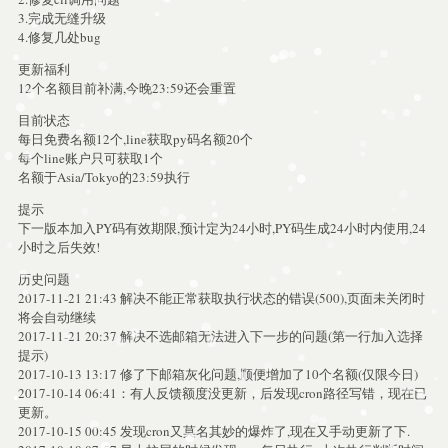
3.完成无缝升级
4.修复几处bug
更新福利
12个名额目前补满,今晚23:59还会重置
目前状态
每日免费名额12个,line获取py码名额20个
每个line账户只可获取1个
名额于Asia/Tokyo的23:59执行
提示
下一版本加入PY码有效期限,预计定为24小时,PY码生成24小时内使用,24
小时之后失效!
历史问题
2017-11-21 21:43 解决不能正常获取执行状态的错误(500),页面未关闭时
将会自动继续
2017-11-21 20:37 解决不选邮箱无法进入下一步的问题(第一行加入选择
提示)
2017-10-13 13:17 修了下邮箱灰化问题,顺便增加了10个名额(仅限今日)
2017-10-14 06:41：有人反馈额度没更新，后发现cron路径写错，现在已
更新。
2017-10-15 00:45 发现cron又莫名其妙的爆炸了,现在又手动更新了下.