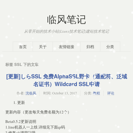
临风笔记
从零开始的技术小站|Liunx技术笔记|建站技术笔记
首页
关于
友情链接
归档
分类
标签 SSL 下的文章
[更新]しらSSL 免费AlphaSSL野卡（通配符、泛域
名证书）Wildcard SSL申请
作者:
沈临风
时间:
October 13, 2017
分类:
教程
评论
更新
更新内容（更改每天免费名额为12个）
Beta0.5.2更新说明
1.line机器人一上线,详细见下面qr码
2.修复cli调用问题