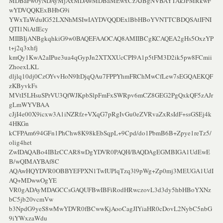
MDBaFw0yNDAyMjAxMDAwMDBaMEwxCzAJBgNVBAYTAkJFMRkwF
wYDVQQKExBHbG9i
YWxTaWduIG52LXNhMSIwIAYDVQQDExlBbHBoYVNTTCBDQSAtIFNI
QTI1NiAtIEcy
MIIBIjANBgkqhkiG9w0BAQEFAAOCAQ8AMIIBCgKCAQEA2gHs5OxzYP
t+j2q3xhfj
kmQy1KwA2aIPue3ua4qGypJn2XTXXUcCPI9A1p5tFM3D2ik5pw8FCmii
ZhoexLKL
dljlq10dj0CzOYvvHoN9ItDjqQAu7FPPYhmFRChMwCfLew7sEGQAEKQF
zKByvkFs
MVtI5LHsuSPrVU3QfWJKpbSlpFmFxSWRpv6mCZ8GEG2PgQxkQF5zAJr
gLmWYVBAA
cJjI4e00X9icxw3A1iNZRfz+VXqG7pRgIvGu0eZVRvaZxRsIdF+ssGSEj4k
4HKGn
kCFPAm694GFn1PhChw8K98kEbSqpL+9Cpd/do1PbmB6B+Zpye1reTz5/
olig4het
ZwIDAQABo4IBIzCCAR8wDgYDVR0PAQH/BAQDAgEGMBIGA1UdEwE
B/wQIMAYBAf8C
AQAwHQYDVR0OBBYEFPXN1TwIUPlqTzq3l9pWg+Zp0mj3MEUGA1UdI
AQ+MDwwOgYE
VR0gADAyMDAGCCsGAQUFBwIBFiRodHRwczovL3d3dy5hbHBoYXNz
bC5jb20vcmVw
b3NpdG9yeS8wMwYDVR0fBCwwKjAooCagJIYiaHR0cDovL2NybC5nbG
9iYWxzaWdu