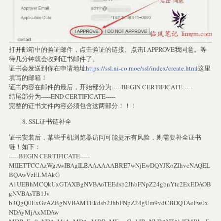
打开邮箱中的验证邮件，点击验证的链接。点击I APPROVE我同意。等
待几分钟就会收到证书邮件了。
证书会发送到你在申请地址
https://ssl.ni-co.moe/ssl/index/create.html
这里
填写的邮箱！
证书内容在邮件的最后，开始部分为-----BEGIN CERTIFICATE-----
结尾部分为-----END CERTIFICATE-----
完整的证书文件内容必须包含这两部分！！！
SSL证书链补全
证书安装后，某些手机浏览器访问可能提示有风险，则需要补全证书
链！如下：
-----BEGIN CERTIFICATE-----
MIIETTCCAzWgAwIBAgILBAAAAAABRE7wNjEwDQYJKoZIhvcNAQEL
BQAwVzELMAkG
A1UEBhMCQkUxGTAXBgNVBAoTEEdsb2JhbFNpZ24gbnYtc2ExEDAOB
gNVBAsTB1Jv
b3QgQ0ExGzAZBgNVBAMTEkdsb2JhbFNpZ24gUm9vdCBDQTAeFw0x
NDAyMjAxMDAw