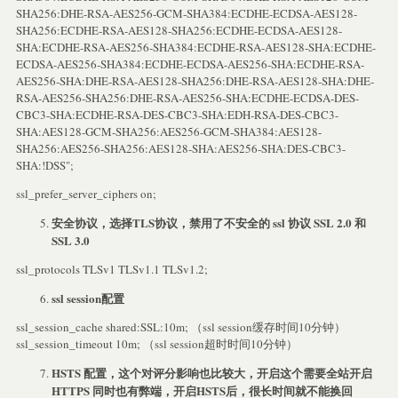
SHA256:DHE-RSA-AES256-GCM-SHA384:ECDHE-ECDSA-AES128-
SHA256:ECDHE-RSA-AES128-SHA256:ECDHE-ECDSA-AES128-
SHA:ECDHE-RSA-AES256-SHA384:ECDHE-RSA-AES128-SHA:ECDHE-
ECDSA-AES256-SHA384:ECDHE-ECDSA-AES256-SHA:ECDHE-RSA-
AES256-SHA:DHE-RSA-AES128-SHA256:DHE-RSA-AES128-SHA:DHE-
RSA-AES256-SHA256:DHE-RSA-AES256-SHA:ECDHE-ECDSA-DES-
CBC3-SHA:ECDHE-RSA-DES-CBC3-SHA:EDH-RSA-DES-CBC3-
SHA:AES128-GCM-SHA256:AES256-GCM-SHA384:AES128-
SHA256:AES256-SHA256:AES128-SHA:AES256-SHA:DES-CBC3-
SHA:!DSS";
ssl_prefer_server_ciphers on;
安全协议，选择TLS协议，禁用了不安全的 ssl 协议 SSL 2.0 和
SSL 3.0
ssl_protocols TLSv1 TLSv1.1 TLSv1.2;
ssl session配置
ssl_session_cache shared:SSL:10m; （ssl session缓存时间10分钟）
ssl_session_timeout 10m; （ssl session超时时间10分钟）
HSTS 配置，这个对评分影响也比较大，开启这个需要全站开启
HTTPS 同时也有弊端，开启HSTS后，很长时间就不能换回