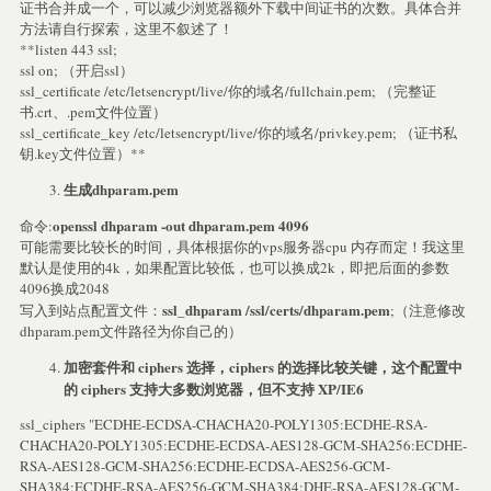
证书合并成一个，可以减少浏览器额外下载中间证书的次数。具体合并
方法请自行探索，这里不叙述了！
**listen 443 ssl;
ssl on; （开启ssl）
ssl_certificate /etc/letsencrypt/live/你的域名/fullchain.pem; （完整证
书.crt、.pem文件位置）
ssl_certificate_key /etc/letsencrypt/live/你的域名/privkey.pem; （证书私
钥.key文件位置）**
生成dhparam.pem
openssl dhparam -out dhparam.pem 4096
命令:
可能需要比较长的时间，具体根据你的vps服务器cpu 内存而定！我这里
默认是使用的4k，如果配置比较低，也可以换成2k，即把后面的参数
4096换成2048
ssl_dhparam /ssl/certs/dhparam.pem
写入到站点配置文件：
;（注意修改
dhparam.pem文件路径为你自己的）
加密套件和 ciphers 选择，ciphers 的选择比较关键，这个配置中
的 ciphers 支持大多数浏览器，但不支持 XP/IE6
ssl_ciphers "ECDHE-ECDSA-CHACHA20-POLY1305:ECDHE-RSA-
CHACHA20-POLY1305:ECDHE-ECDSA-AES128-GCM-SHA256:ECDHE-
RSA-AES128-GCM-SHA256:ECDHE-ECDSA-AES256-GCM-
SHA384:ECDHE-RSA-AES256-GCM-SHA384:DHE-RSA-AES128-GCM-