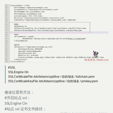
#SSL
SSLEngine On
​SSLCertificateFile /etc/letsencrypt/live / 你的域名 / fullchain.pem
SSLCertificateKeyFile /etc/letsencrypt/live / 你的域名 / privkey.pem
修改位置和方法：
#开启站点 ssl：
SSLEngine On
#站点 ssl 证书文件路径：