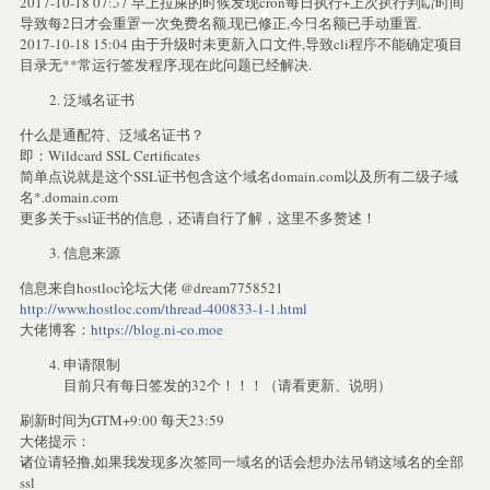
2017-10-18 07:57 早上拉屎的时候发现cron每日执行+上次执行判断时间
导致每2日才会重置一次免费名额,现已修正,今日名额已手动重置.
2017-10-18 15:04 由于升级时未更新入口文件,导致cli程序不能确定项目
目录无**常运行签发程序,现在此问题已经解决.
泛域名证书
什么是通配符、泛域名证书？
即：Wildcard SSL Certificates
简单点说就是这个SSL证书包含这个域名domain.com以及所有二级子域
名*.domain.com
更多关于ssl证书的信息，还请自行了解，这里不多赘述！
信息来源
信息来自hostloc论坛大佬 @dream7758521
http://www.hostloc.com/thread-400833-1-1.html
大佬博客：
https://blog.ni-co.moe
申请限制
目前只有每日签发的32个！！！（请看更新、说明）
刷新时间为GTM+9:00 每天23:59
大佬提示：
诸位请轻撸,如果我发现多次签同一域名的话会想办法吊销这域名的全部
ssl