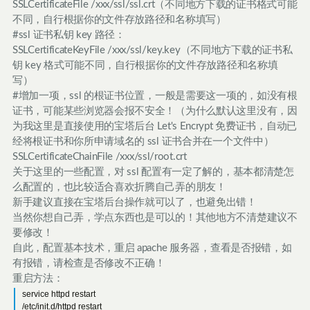
SSLCertificateFile /xxx/ssl/ssl.crt（不同地方下载的证书格式可能
不同，自行根据你的文件存放路径和名称填写）
#ssl 证书私钥 key 路径：
SSLCertificateKeyFile /xxx/ssl/key.key（不同地方下载的证书私
钥 key 格式可能不同，自行根据你的文件存放路径和名称填
写）
#增加一项，ssl 的根证书位置，一般是需要这一项的，如没有根
证书，可能某些浏览器会报不安全！（为什么默认这里没有，因
为我这里是直接使用的宝塔后台 Let's Encrypt 免费证书，自动已
经将根证书和你所申请域名的 ssl 证书合并在一个文件中）
SSLCertificateChainFile /xxx/ssl/root.crt
关于这里的一些配置，对 ssl 配置有一定了解的，基本都清楚怎
么配置的，也比较适合喜欢折腾自己弄的朋友！
新手建议直接在宝塔后台操作就可以了，也避免出错！
当然你想自己弄，学点东西也是可以的！其他地方不清楚建议不
要修改！
自此，配置基本技术，重启 apache 服务器，查看是否报错，如
有报错，请检查是否修改不正确！
重启方法：
service httpd restart
/etc/init.d/httpd restart