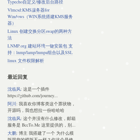
Typecho自定义/修改后台路径
Vlmcsd:KMS服务器for
Windows（WIN系统搭建KMS服务
器）
Linux 创建交换分区swap的两种方
法
LNMP.org 建站环境一键安装包 支
持：lnmp/lamp/lnmpa组合以及SSL
linux 文件权限解析
最近回复
沈临风
: 这是一个插件
https://github.com/journey...
阿川
: 我喜欢你博客类这个票状物，
开源吗，我也想拉一份哈哈哈
沈临风
: 这个并没有什么修改，邮箱
服务是 BccTo.Me 这里提供的，别...
大鹏
: 博主 我搭建了一个 为什么模
版跟您的模版不一样？你这个是修