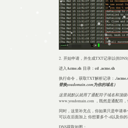
2. 开始申请，并生成TXT记录以供DN
Acme.sh
cd .acme.sh
进入
目录：
./acme.
执行命令，获取TXT解析记录：
替换youdomain.com为你的域名）
这里就默认就用了通配符子域名和顶级
www.youdomain.com ，既然
同时，这里补充点，你如果只是申请单
可以在后面加上 你想要多个-d以及你
DNS获取如图：