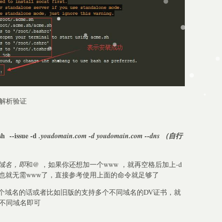
S解析验证
sh --issue -d
.youdomain.com -d youdomain.com --dns （自行
域名，即
和@ ，如果你还想加一个www ，就再空格后加上-d
是通配符，也就无需www了，直接参考使用上面的命令就足够了
个域名的话或者比如旧版的支持多个不同域名的DV证书，就
的不同域名即可