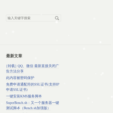
搜
索
关
键
字
最新文章
{转载} QQ、微信 最新直接关闭广
告方法分享
此内容被密码保护
免费申请通配符的SSL证书(支持IP
申请SSL证书)
一键安装KMS服务脚本
SuperBench.sh：又一个服务器一键
测试脚本（Bench.sh加强版）