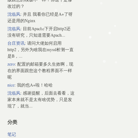
改过的？
沈临风
: 并且 我看你已经是A+了呀
还是用的Nginx
沈临风
: 目前Apache下开启http2还
没有研究，只知道需要Apach...
台庄资讯
: 请问大佬如何启用
http2，另外为啥我在myssl检测一直
是B，...
zero
: 配置的邮箱要多久生效啊，现
在的界面跟您这个教程界面不一样
呢
nice
: 我的也A+啦！哈哈
沈临风
: 感谢提醒，后面去看看，这
家本来就不是太有啥优势，只是发
现了，就当...
分类
笔记