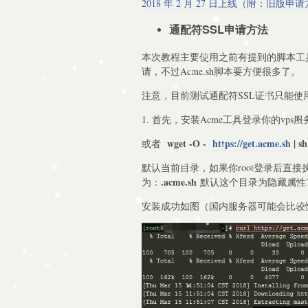
2018 年 2 月 27 日上线（附：旧版申
通配符SSL申请方法
本次教程主要使用之前有提到的脚本工
请，不过Acme.sh脚本要方便很多了。
注意，目前测试通配符SSL证书只能使用
1. 首先，安装Acme工具登录你的vp
wget -O -
https://get.acme.sh
| sh
或者
默认当前目录，如果你root登录后直接
.acme.sh
为：
默认这个目录为隐藏属性7
安装成功如图（国内服务器可能会比较