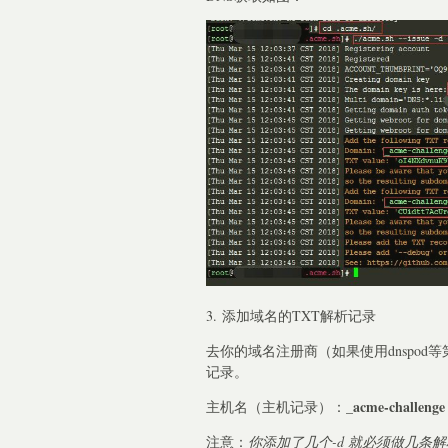
3. 添加域名的TXT解析记录
去你的域名注册商（如果使用dnspo
记录。
_acme-challeng
主机名（主机记录）：
注意：
你添加了几个-d 就必须做几